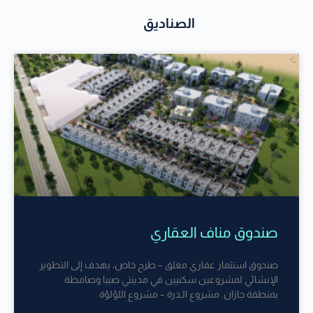
الصناديق
صندوق مناف العقاري
صندوق استثمار عقاري مغلق – طرح خاص، يهدف إلى التطوير
الإنشائي لمشروعين سكنيين في مدينتي صبيا وصامطة
بمنطقة جازان. ​مشروع الـدرة – مشروع اللؤلؤة