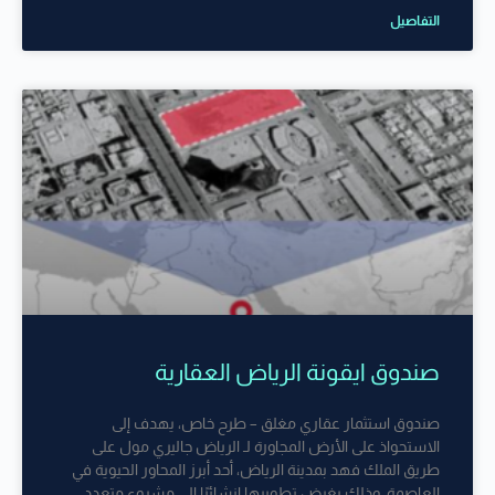
التفاصيل
صندوق ايقونة الرياض العقارية
صندوق استثمار عقاري مغلق – طرح خاص، يهدف إلى
الاستحواذ على الأرض المجاورة لـ الرياض جاليري مول على
طريق الملك فهد بمدينة الرياض، أحد أبرز المحاور الحيوية في
العاصمة، وذلك بغرض تطويرها إنشائيًا إلى مشروع متعدد