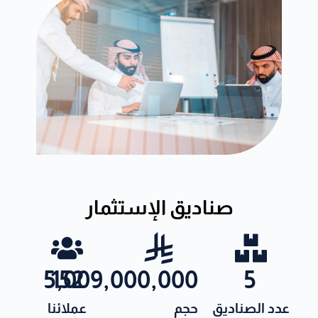
صناديق الإستثمار
5,009,000,000
152
5
عدد الصناديق
حجم
عملائنا