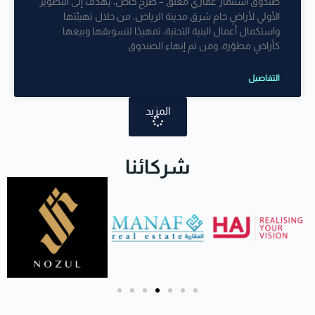
صندوق استثمار عقاري مغلق – طرح خاص، يهدف إلى التطوير
الأولي لأراضٍ خام شرق مدينة الرياض، من خلال تهيئتها
واستكمال أعمال البنية التحتية، تمهيدًا لتسويقها وبيعها
كأراضٍ مطوّرة، ومن ثم إنهاء الصندوق
التفاصيل
المزيد
شركائنا